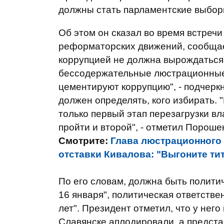
должны стать парламентские выбор
Об этом он сказал во время встреч
реформаторских движений, сообща
коррупцией не должна вырождаться
бессодержательные люстрационные 
цементируют коррупцию", - подчерк
должен определять, кого избирать.
только первый этап перезагрузки в
пройти и второй", - отметил Пороше
Смотрите:
Глава люстрационного 
отставки Кивалова: "Выгоните ти
По его словам, должна быть политич
16 января", политическая ответстве
лет". Президент отметил, что у него
Славянске аплодировали, а предст