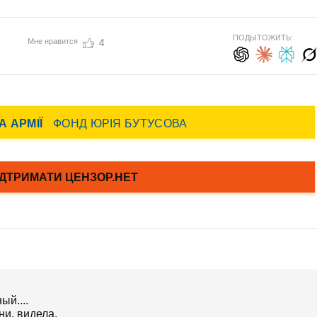
ПОДЫТОЖИТЬ:
Мне нравится
4
ый....
ни, видела.