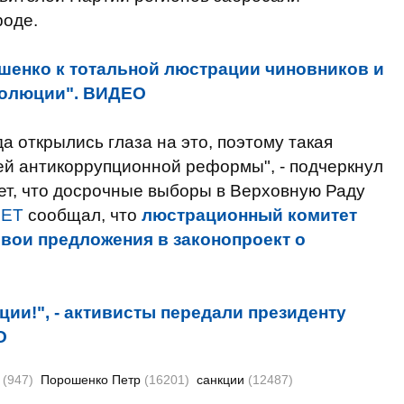
роде.
шенко к тотальной люстрации чиновников и
еволюции". ВИДЕО
да открылись глаза на это, поэтому такая
ей антикоррупционной реформы", - подчеркнул
т, что досрочные выборы в Верховную Раду
НЕТ
сообщал, что
люстрационный комитет
вои предложения в законопроект о
ции!", - активисты передали президенту
О
я
(947)
Порошенко Петр
(16201)
санкции
(12487)