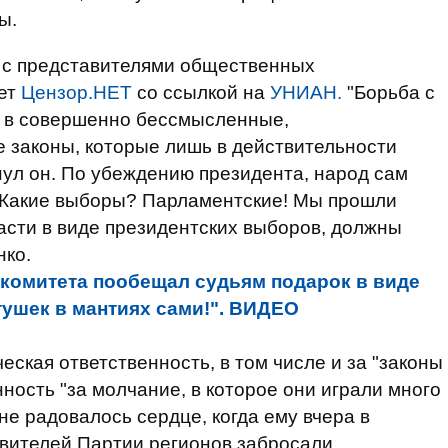
ы.
и с представителями общественных
ет
Цензор.НЕТ
со ссылкой на
УНИАН.
"Борьба с
 в совершенно бессмысленные,
законы, которые лишь в действительности
нул он. По убеждению президента, народ сам
 "Какие выборы? Парламентские! Мы прошли
ласти в виде президентских выборов, должны
нко.
комитета пообещал судьям подарок в виде
тушек в мантиях сами!". ВИДЕО
еская ответственность, в том числе и за "законы
нность "за молчание, в которое они играли много
 не радовалось сердце, когда ему вчера в
авителей Партии регионов забросали