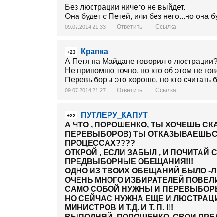
Без люстрации ничего не выйдет.
Она будет с Петей, или без него...но она бу
Ответить
Ссылка
09.07.2014 21:33
Крапка
+23
А Петя на Майдане говорил о люстрации
Не припомню точно, но кто об этом не го
Перевыборы это хорошо, но кто считать буд
Ответить
Ссылка
09.07.2014 21:27
ПУТЛЕРУ_КАПУТ
+22
А ЧТО , ПОРОШЕНКО, ТЫ ХОЧЕШЬ СК
ПЕРЕВЫБОРОВ) ТЫ ОТКАЗЫВАЕШЬС
ПРОЦЕССАХ????
ОТКРОЙ , ЕСЛИ ЗАБЫЛ , И ПОЧИТА
ПРЕДВЫБОРНЫЕ ОБЕЩАНИЯ!!!
ОДНО ИЗ ТВОИХ ОБЕЩАНИЙ БЫЛО -Л
ОЧЕНЬ МНОГО ИЗБИРАТЕЛЕЙ ПОВЕЛИ
САМО СОБОЙ НУЖНЫ И ПЕРЕВЫБОРЫ
НО СЕЙЧАС НУЖНА ЕЩЕ И ЛЮСТРАЦИЯ
МИНИСТРОВ И Т.Д. И Т. П. !!!
ВЫПОЛНЯЙ ,ПОРОШЕНКО, СВОИ ПРЕ