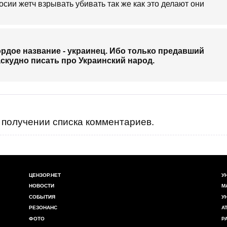
сии жетч взрывать убивать так же как это делают они
гордое название - украинец. Ибо только предавший
скудно писать про Украинский народ.
получении списка комментариев.
ЦЕНЗОР.НЕТ
У
НОВОСТИ
М
СОБЫТИЯ
У
РЕЗОНАНС
А
ФОТО
Р