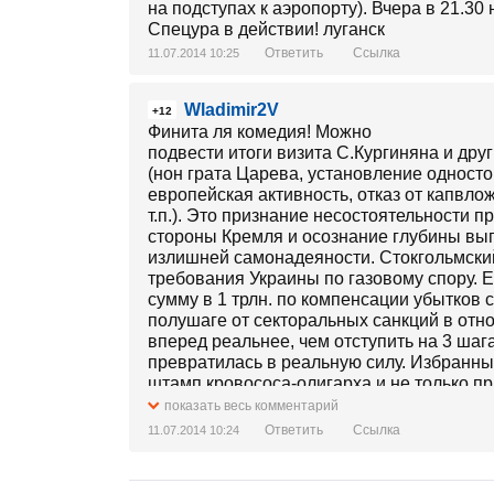
на подступах к аэропорту). Вчера в 21.30
Спецура в действии! луганск
Ответить
Ссылка
11.07.2014 10:25
Wladimir2V
+12
Финита ля комедия! Можно
подвести итоги визита С.Кургиняна и дру
(нон грата Царева, установление одност
европейская активность, отказ от капвл
т.п.). Это признание несостоятельности п
стороны Кремля и осознание глубины выгр
излишней самонадеяности. Стокгольмски
требования Украины по газовому спору. 
сумму в 1 трлн. по компенсации убытков
полушаге от секторальных санкций в отн
вперед реальнее, чем отступить на 3 шаг
превратилась в реальную силу. Избранны
штамп кровососа-олигарха и не только п
контролирует их выполнение даже в самы
показать весь комментарий
Украины вместо расстрелов раздают жит
Ответить
Ссылка
11.07.2014 10:24
восстанавливают коммуникации, а благо
помогают отлавливать "освободителей от
русской весны" Гиркин решил не повторят