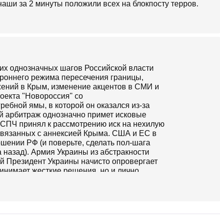
 наши за 2 минуты положили всех на блокпосту терров.
гих однозначных шагов Российской власти
ороннего режима пересечения границы,
ожений в Крым, изменение акцентов в СМИ и
роекта "Новороссия" со
ебной ямы, в которой он оказался из-за
й арбитраж однозначно примет исковые
ЕСПЧ принял к рассмотрению иск на нехилую
 связанных с аннексией Крыма. США и ЕС в
ошении РФ (и поверьте, сделать пол-шага
а назад). Армия Украины из абстракности
й Президент Украины начисто опровергает
ринимает жесткие решения, но и лично
х гарячих точках (поездка в Славянск). Военные
елям освобожденных городов продукты и
дарные русскоязычные взамен радостно
 хунты". Главный "романтик
ь подвиг Брестской крепости в