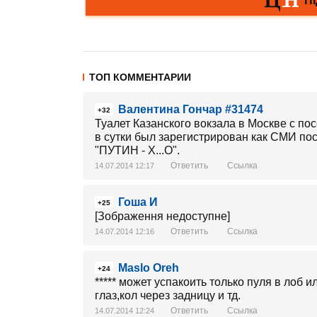
ТОП КОММЕНТАРИИ
Валентина Гончар #31474
+32
Туалет Казанского вокзала в Москве с п
в сутки был зарегистрирован как СМИ по
"ПУТИН - X...O".
Ответить
Ссылка
14.07.2014 12:17
Гоша И
+25
[Зображення недоступне]
Ответить
Ссылка
14.07.2014 12:16
Maslo Oreh
+24
***** может успакоить только пуля в лоб
глаз,кол через задницу и тд.
Ответить
Ссылка
14.07.2014 12:24