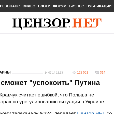
РЕЗОНАНС
ВИДЕО
БЛОГИ
ФОРУМ
БИЗНЕС
ПУБЛИКАЦИИ
РАИНЫ
128 052
314
14.07.14 12:13
о сможет "успокоить" Путина
равчук считает ошибкой, что Польша не
орах по урегулированию ситуации в Украине.
скому телеканалу tvn24, передает
Цензор.НЕТ
со