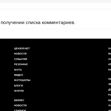
получении списка комментариев.
ЦЕНЗОР.НЕТ
У
НОВОСТИ
М
СОБЫТИЯ
У
РЕЗОНАНС
А
ФОТО
Р
ВИДЕО
О
ФОТОШОПЫ
З
БЛОГИ
Д
ФОРУМ
Р
БИЗНЕС
К
НОВОСТИ
У
ГЛАВНОЕ
А