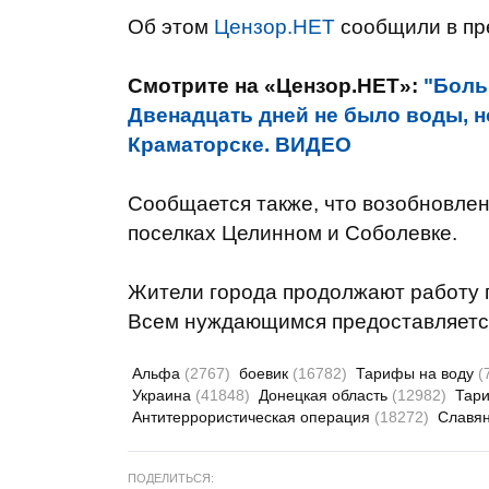
Об этом
Цензор.НЕТ
сообщили в пр
Смотрите на «Цензор.НЕТ»:
"Боль
Двенадцать дней не было воды, н
Краматорске. ВИДЕО
Сообщается также, что возобновле
поселках Целинном и Соболевке.
Жители города продолжают работу п
Всем нуждающимся предоставляетс
Альфа
(2767)
боевик
(16782)
Тарифы на воду
(
Украина
(41848)
Донецкая область
(12982)
Тар
Антитеррористическая операция
(18272)
Славя
ПОДЕЛИТЬСЯ: