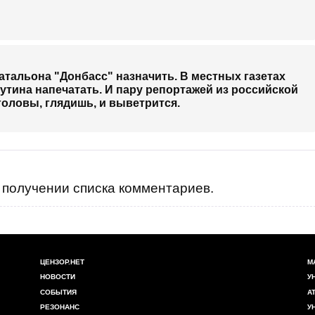
атальона "Донбасс" назначить. В местных газетах
утина напечатать. И пару репортажей из российской
 головы, глядишь, и выветрится.
получении списка комментариев.
ЦЕНЗОР.НЕТ
М
НОВОСТИ
У
СОБЫТИЯ
А
РЕЗОНАНС
У