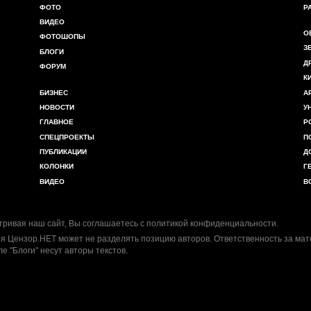
ФОТО
Р
ВИДЕО
О
ФОТОШОПЫ
З
БЛОГИ
Д
ФОРУМ
К
БИЗНЕС
А
НОВОСТИ
У
ГЛАВНОЕ
Р
СПЕЦПРОЕКТЫ
П
ПУБЛИКАЦИИ
Д
КОЛОНКИ
Г
ВИДЕО
В
ривая наш сайт, Вы соглашаетесь с
политикой конфиденциальности
.
я Цензор.НЕТ может не разделять позицию авторов. Ответственность за ма
ле "Блоги" несут авторы текстов.