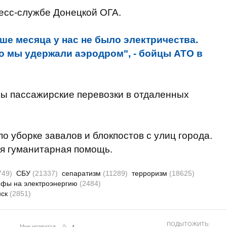
есс-службе Донецкой ОГА.
ше месяца у нас не было электричества.
о мы удержали аэродром", - бойцы АТО в
ны пассажирские перевозки в отдаленных
о уборке завалов и блокпостов с улиц города.
я гуманитарная помощь.
749)
СБУ
(21337)
сепаратизм
(11289)
терроризм
(18625)
ифы на электроэнергию
(2484)
нск
(2851)
ПОДЫТОЖИТЬ:
Мне нравится