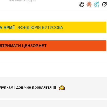
4
лупкам і довічне прокляття !!!