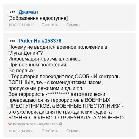
Джамал
+17
[Зображення недоступне]
Ответить
Ссылка
15.07.2014 08:18
Putler Hu #158376
+16
Почему не вводится военное положение в
"ЛуганДонии"?
Информация к размышлению...
При военном положении:
Во-первых:
- Территория переходит под ОСОБЫЙ контроль
ВОЕННЫХ, т.е. - с комендантским часом,
пропускным режимом и т.д. и т.п.
Все террористы-************ автоматически
превращаются из террористов в ВОЕННЫХ
ПРЕСТУПНИКОВ, а ВОЕННЫЕ ПРЕСТУПНИКИ -
это уже юрисдикция не гражданских судов, а
ВОЕННО-ПОЛЕВОГО ТРИБУНАЛА. А У ВОЕННО-
ПОЛЕВОГО ТРИБУНАЛА приговоры, обычно,
показать весь комментарий
короткие и, как правило, приводятся в исполнение
Ответить
Ссылка
15.07.2014 08:25
сразу. Т.е. про апелляцию в Верховном суде можно