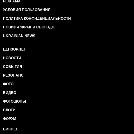
РЕКЛАМА
владельцам. Т.е. всякие ахмЭты, фпирдаши,
УСЛОВИЯ ПОЛЬЗОВАНИЯ
еХРЕНовы и т.п. рыгоскоты теряют от 80 до 100%
своих активов, повторюсь, БЕЗ КАКИХ-ЛИБО
ПОЛИТИКА КОНФИДЕНЦИАЛЬНОСТИ
КОМПЕНСАЦИЙ со стороны государства, а их
акции (всяких СКМ-ов, "холдингов" и т.п. "рогов и
НОВИНИ УКРАЇНИ СЬОГОДНІ
копыт") на международных биржах соответственно
UKRAINIAN NEWS
стремительно бегут к "НУЛЮ".
Сделает пеца-барбариска такой "подарок" своим
ЦЕНЗОР.НЕТ
синедупым рыгоскотским корешам???
Или, может, проще "Небесные сотни" считать?
НОВОСТИ
Объявлять "перемирия" и высказывать
СОБЫТИЯ
"возмущения", "озабоченности"?
РЕЗОНАНС
ФОТО
ВИДЕО
ФОТОШОПЫ
БЛОГИ
ФОРУМ
БИЗНЕС