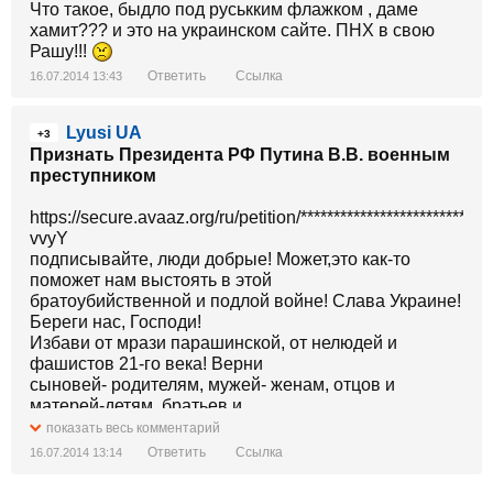
Что такое, быдло под руськким флажком , даме
хамит??? и это на украинском сайте. ПНХ в свою
Рашу!!!
Ответить
Ссылка
16.07.2014 13:43
Lyusi UA
+3
Признать Президента РФ Путина В.В. военным
преступником
https://secure.avaaz.org/ru/petition/******************************
vvyY
подписывайте, люди добрые! Может,это как-то
поможет нам выстоять в этой
братоубийственной и подлой войне! Слава Украине!
Береги нас, Господи!
Избави от мрази парашинской, от нелюдей и
фашистов 21-го века! Верни
сыновей- родителям, мужей- женам, отцов и
матерей-детям, братьев и
сестер родным и близким, друзьям целыми и
показать весь комментарий
невредимыми! Отверни эту мразь
Ответить
Ссылка
16.07.2014 13:14
фашистскую от страны нашей, от наших границ!!!
и еще: