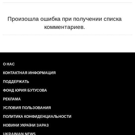
Почему это важно?
-Нужно предотвратить третью мировую войну!
Произошла ошибка при получении списка
Помогите остановить карателя земли Русской!
комментариев.
Уже собрано почти 48 тысяч подписей!!! Но прошу
подписывать это
обращение всех неравнодушных, всех честных и
порядочных людей, которые
хотят жить в мире и в государствах, где самым
важным является сам
О НАС
ЧЕЛОВЕК, а не кучки ублюдков, наживающихся на
КОНТАКТНАЯ ИНФОРМАЦИЯ
простых и честных людях!!!
Не позволим уродам в 21-ом веке загубить
ПОДДЕРЖАТЬ
счастливое будущее наших
детей!
ФОНД ЮРИЯ БУТУСОВА
РЕКЛАМА
УСЛОВИЯ ПОЛЬЗОВАНИЯ
ПОЛИТИКА КОНФИДЕНЦИАЛЬНОСТИ
НОВИНИ УКРАЇНИ ЗАРАЗ
UKRAINIAN NEWS