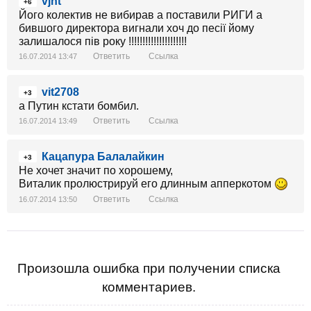
vjht
+6
Його колектив не вибирав а поставили РИГИ а
бившого директора вигнали хоч до песії йому
залишалося пів року !!!!!!!!!!!!!!!!!!!!!
Ответить
Ссылка
16.07.2014 13:47
vit2708
+3
а Путин кстати бомбил.
Ответить
Ссылка
16.07.2014 13:49
Кацапура Балалайкин
+3
Не хочет значит по хорошему,
Виталик пролюстрируй его длинным апперкотом
Ответить
Ссылка
16.07.2014 13:50
Произошла ошибка при получении списка
комментариев.