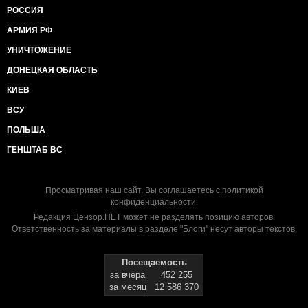
РОССИЯ
А назовите хоть одну страну, которой помог СССР
или современная
АРМИЯ РФ
УНИЧТОЖЕНИЕ
Россия? После себя они оставляют выжженную
землю и нищую казну,
ДОНЕЦКАЯ ОБЛАСТЬ
коррупцию и олигархические кланы. Это всё, на что
КИЕВ
способен кремль в
ВСУ
любом его виде.
ПОЛЬША
ГЕНШТАБ ВС
Я не против России, я против путинской России,
против того, что сделали
коммунисты и путинцы с этой страной».
Просматривая наш сайт, Вы соглашаетесь с
политикой
конфиденциальности
.
Редакция Цензор.НЕТ может не разделять позицию авторов.
Ответственность за материалы в разделе "Блоги" несут авторы текстов.
Посещаемость
за вчера
452 255
за месяц
12 586 370