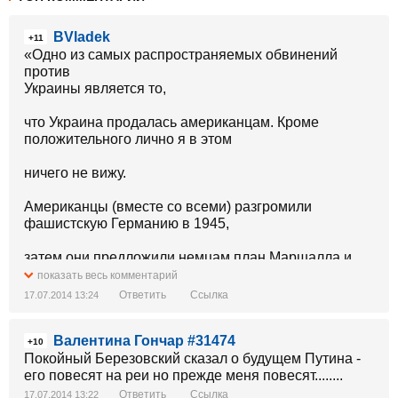
BVladek
+11
«Одно из самых распространяемых обвинений
против
Украины является то,
что Украина продалась американцам. Кроме
положительного лично я в этом
ничего не вижу.
Американцы (вместе со всеми) разгромили
фашистскую Германию в 1945,
затем они предложили немцам план Маршалла и
построили современную
показать весь комментарий
Ответить
Ссылка
17.07.2014 13:24
экономически мощную Германию. Сталину тоже
предложили такой же вариант
Валентина Гончар #31474
+10
экономической помощи, но гордый горец отказался,
Покойный Березовский сказал о будущем Путина -
и мы имеем Россию ту,
его повесят на реи но прежде меня повесят........
Ответить
Ссылка
17.07.2014 13:22