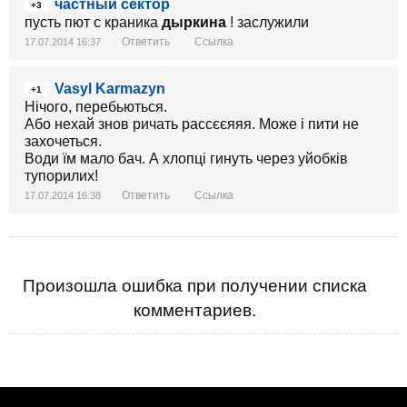
частный сектор
+3
пусть пют с краника
дыркина
! заслужили
Ответить
Ссылка
17.07.2014 16:37
Vasyl Karmazyn
+1
Нічого, перебьються.
Або нехай знов ричать рассєєяяя. Може і пити не
захочеться.
Води їм мало бач. А хлопці гинуть через уйобків
тупорилих!
Ответить
Ссылка
17.07.2014 16:38
Произошла ошибка при получении списка
комментариев.