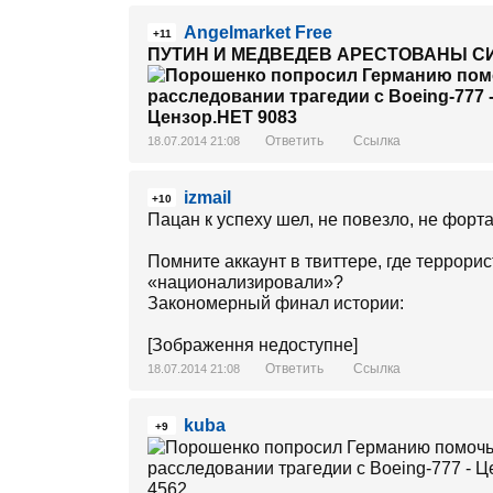
Angelmarket Free
+11
ПУТИН И МЕДВЕДЕВ АРЕСТОВАНЫ СИ
Ответить
Ссылка
18.07.2014 21:08
izmail
+10
Пацан к успеху шел, не повезло, не форта
Помните аккаунт в твиттере, где террори
«национализировали»?
Закономерный финал истории:
[Зображення недоступне]
Ответить
Ссылка
18.07.2014 21:08
kuba
+9