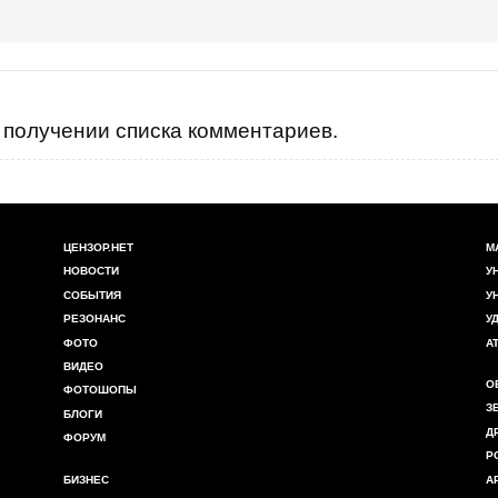
получении списка комментариев.
ЦЕНЗОР.НЕТ
М
НОВОСТИ
У
СОБЫТИЯ
У
РЕЗОНАНС
У
ФОТО
А
ВИДЕО
О
ФОТОШОПЫ
З
БЛОГИ
Д
ФОРУМ
Р
БИЗНЕС
А