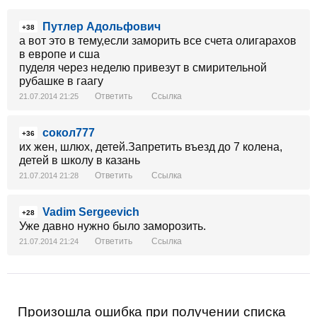
Путлер Адольфович
+38
а вот это в тему,если заморить все счета олигарахов
в европе и сша
пуделя через неделю привезут в смирительной
рубашке в гаагу
Ответить
Ссылка
21.07.2014 21:25
сокол777
+36
их жен, шлюх, детей.Запретить въезд до 7 колена,
детей в школу в казань
Ответить
Ссылка
21.07.2014 21:28
Vadim Sergeevich
+28
Уже давно нужно было заморозить.
Ответить
Ссылка
21.07.2014 21:24
Произошла ошибка при получении списка