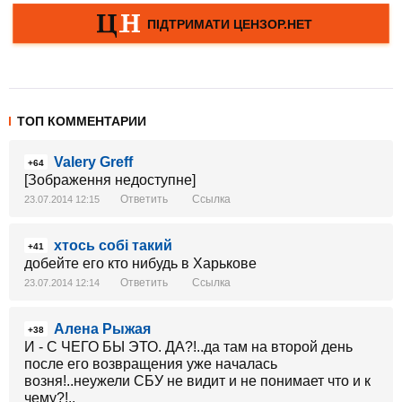
ТОП КОММЕНТАРИИ
Valery Greff
+64
[Зображення недоступне]
Ответить
Ссылка
23.07.2014 12:15
хтось собі такий
+41
добейте его кто нибудь в Харькове
Ответить
Ссылка
23.07.2014 12:14
Алена Рыжая
+38
И - С ЧЕГО БЫ ЭТО. ДА?!..да там на второй день
после его возвращения уже началась
возня!..неужели СБУ не видит и не понимает что и к
чему?!..