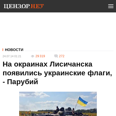
НОВОСТИ
29 319
272
24.07.14 01:21
На окраинах Лисичанска
появились украинские флаги,
- Парубий