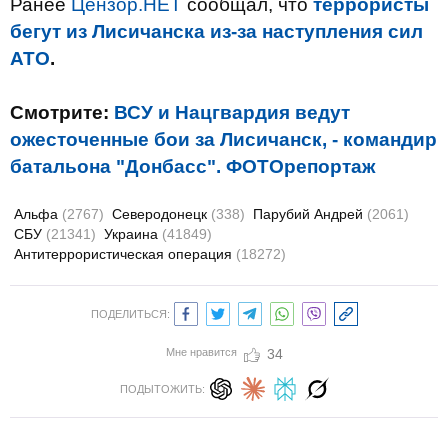
Ранее
Цензор.НЕТ
сообщал, что
террористы
бегут из Лисичанска из-за наступления сил
АТО
.
Смотрите:
ВСУ и Нацгвардия ведут
ожесточенные бои за Лисичанск, - командир
батальона "Донбасс". ФОТОрепортаж
Альфа
(2767)
Северодонецк
(338)
Парубий Андрей
(2061)
СБУ
(21341)
Украина
(41849)
Антитеррористическая операция
(18272)
ПОДЕЛИТЬСЯ:
Мне нравится
34
ПОДЫТОЖИТЬ: