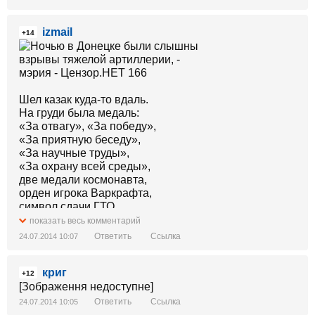
izmail
+14
Шел казак куда-то вдаль.
На груди была медаль:
«За отвагу», «За победу»,
«За приятную беседу»,
«За научные труды»,
«За охрану всей среды»,
две медали космонавта,
орден игрока Варкрафта,
символ сдачи ГТО,
«Прохождение ТО»,
показать весь комментарий
Клуб беременных «Журавлик»,
Ответить
Ссылка
24.07.2014 10:07
Гардероб ДК «Гидравлик»,
«Альтависта точка ком»,
криг
«Общество больных грибком»,
+12
Капитан игры «Зарница»,
[Зображення недоступне]
«Гомельская психбольница»,
Ответить
Ссылка
24.07.2014 10:05
табакерка, и огниво,