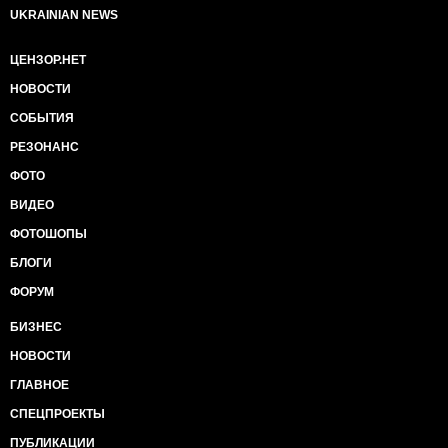
И теперь медальки все
UKRAINIAN NEWS
раскатились по шоссе.
Ребятишки! Дяди, тёти!
ЦЕНЗОР.НЕТ
Если где-нибудь найдете:
Орден Славы, Орден Мира,
НОВОСТИ
пуговку с гербом Алжира,
СОБЫТИЯ
фенечку, консервный нож,
малахитовую брошь,
РЕЗОНАНС
Красный крест, Петровский крест
«Город Прага», «Город Брест»,
ФОТО
«Полковая медсестра»,
ВИДЕО
«Детство - чудная пора»,
«Эсперанто», «ЦСКА»,
ФОТОШОПЫ
личный номер лесника,
БЛОГИ
запонки к военной форме,
«Лучший токарь», «Выхлоп в норме»,
ФОРУМ
«Похудей за пять минут»,
БИЗНЕС
Молодежный клуб «Сохнуд»,
«КГБ», «Почетный донор»,
НОВОСТИ
«Частный фонд Елены Боннер»,
«Фестиваль чеченской моды»,
ГЛАВНОЕ
номерок фидошной ноды -
СПЕЦПРОЕКТЫ
хоть медалькой, хоть значком
поделитесь с казачком!
ПУБЛИКАЦИИ