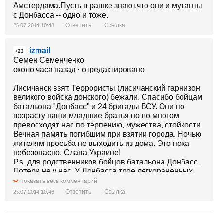
Амстердама.Пусть в рашке знают,что они и мутанты
с Донбасса -- одно и тоже.
Ответить
Ссылка
25.07.2014 10:48
izmail
+23
Семен Семенченко
около часа назад · отредактировано
Лисичанск взят. Террористы (лисичанский гарнизон
великого войска донского) бежали. Спасибо бойцам
батальона "Донбасс" и 24 бригады ВСУ. Они по
возрасту наши младшие братья но во многом
превосходят нас по терпению, мужества, стойкости.
Вечная память погибшим при взятии города. Ночью
жителям просьба не выходить из дома. Это пока
небезопасно. Слава Украине!
P.s. для родственников бойцов батальона Донбасс.
Потери не у нас. У Донбасса трое легкораненных.
По погибшим братьям с другой части напишу позже,
показать весь комментарий
с фотографиями. Герои не умирают...
Ответить
Ссылка
25.07.2014 10:46