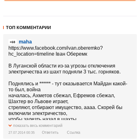
ТОП КОММЕНТАРИИ
maha
+68
https://www.facebook.com/ivan.oberemko?
hc_location=timeline Іван Оберемк
В Луганской области из-за угрозы отключения
электричества из шахт подняли 3 тыс. горняков.
Поднялись и ****** - тут оказывается Майдан какой-
то был, война
началась, Ахметов сбежал, Ефремов сбежал,
Шахтер во Львове играет,
стреляют, отбирают имущество, аааа. Скорей бы
включили электричество,
чтобы залезть назад в шахты.
показать весь комментарий
Ответить
Ссылка
27.07.2014 00:35