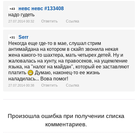
невс невс #133408
+43
надо гудеть
Ответить
Ссылка
27.07.2014 00:32
Serr
+31
Некогда еще где-то в мае, слушал стрим
антимайдана на котором в скайп звонила некая
жена какого-то шахтера, мать четырех детей. Ну и
жаловалась на хунту, на правосеков, на ущемление
языка, на "налог на майдан", который ее заставляют
платить
Думаю, наконец-то ее жизнь
наладилась... Вова помог!
Ответить
Ссылка
27.07.2014 00:38
Произошла ошибка при получении списка
комментариев.