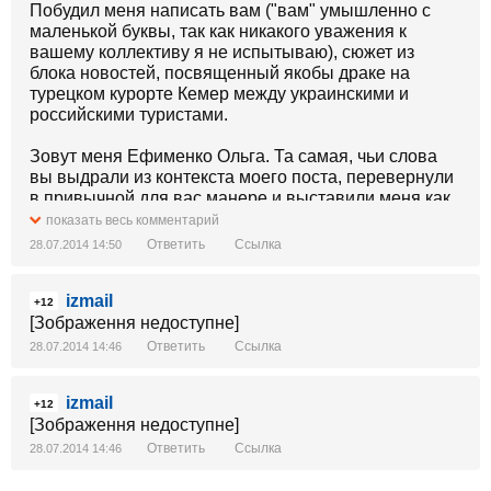
Побудил меня написать вам ("вам" умышленно с
маленькой буквы, так как никакого уважения к
вашему коллективу я не испытываю), сюжет из
блока новостей, посвященный якобы драке на
турецком курорте Кемер между украинскими и
российскими туристами.
Зовут меня Ефименко Ольга. Та самая, чьи слова
вы выдрали из контекста моего поста, перевернули
в привычной для вас манере и выставили меня как
агрессивную и неадекватную украинку. Не думаю,
показать весь комментарий
что мне следует рассказывать о чем именно был
Ответить
Ссылка
28.07.2014 14:50
мой пост, опубликованный в Facebook в мае месяце
этого года, лишь добавлю от себя, что он был вовсе
izmail
не о том, на чем вы сделали акценты!
+12
[Зображення недоступне]
Сейчас, читая собственный пост, я жалею только о
Ответить
Ссылка
28.07.2014 14:46
том, что написала его в ироничной форме, без
фактов неадекватного поведения русских в наш
izmail
адрес, услышавших например украинскую речь или
+12
[Зображення недоступне]
узнав откуда мы приехали, чтобы не повышать
градус накала такими подробностями как:
Ответить
Ссылка
28.07.2014 14:46
- нас, ужинавших вечером в ресторане 9 мая,