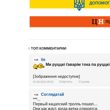
ТОП КОММЕНТАРИИ
tis
+15
Ми руццкі ґаварім тока па руццкі.
[Зображення недоступне]
Ответить
Ссылка
04.08.2014 08:02
Соглядатай
+14
***...
Первый кацапский тролль пошел....
Они как ждут, когда ветка откроется,