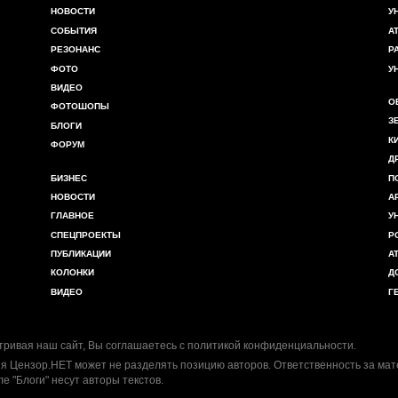
НОВОСТИ
У
СОБЫТИЯ
А
РЕЗОНАНС
Р
ФОТО
У
ВИДЕО
О
ФОТОШОПЫ
З
БЛОГИ
К
ФОРУМ
Д
БИЗНЕС
П
НОВОСТИ
А
ГЛАВНОЕ
У
СПЕЦПРОЕКТЫ
Р
ПУБЛИКАЦИИ
А
КОЛОНКИ
Д
ВИДЕО
Г
ривая наш сайт, Вы соглашаетесь с
политикой конфиденциальности
.
я Цензор.НЕТ может не разделять позицию авторов. Ответственность за ма
ле "Блоги" несут авторы текстов.