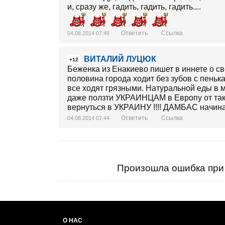
и, сразу же, гадить, гадить, гадить....
Ответить
Ссылка
04.08.2014 07:45
ВИТАЛИЙ ЛУЦЮК
+12
Беженка из Енакиево пишет в иннете о с
половина города ходит без зубов с пень
все ходят грязными. Натуральной еды в м
даже ползти УКРАИНЦАМ в Европу от так
вернуться в УКРАИНУ !!!! ДАМБАС начинае
Ответить
Ссылка
04.08.2014 07:44
Произошла ошибка при 
О НАС