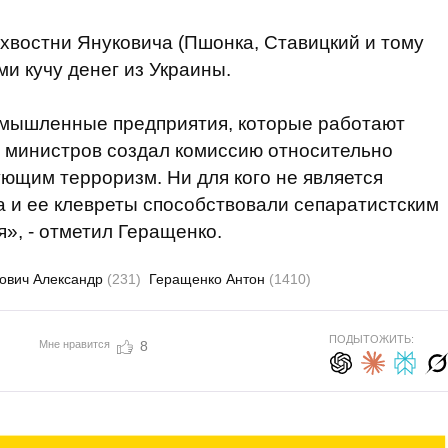
ихвостни Януковича (Пшонка, Ставицкий и тому
и кучу денег из Украины.
ромышленные предприятия, которые работают
т министров создал комиссию относительно
ующим терроризм. Ни для кого не является
а и ее клевреты способствовали сепаратистским
», - отметил Геращенко.
ович Александр
(231)
Геращенко Антон
(1410)
ПОДЫТОЖИТЬ:
Мне нравится
8