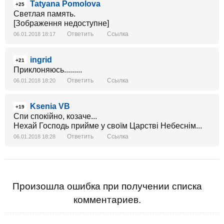
Tatyana Pomolova
+25
Светлая память.
[Зображення недоступне]
Ответить
Ссылка
06.01.2018 18:17
ingrid
+21
Приклоняюсь.........
Ответить
Ссылка
06.01.2018 18:20
Ksenia VB
+19
Спи спокійно, козаче...
Нехай Господь прийме у своїм Царстві Небеснім...
Ответить
Ссылка
06.01.2018 18:28
Произошла ошибка при получении списка
комментариев.