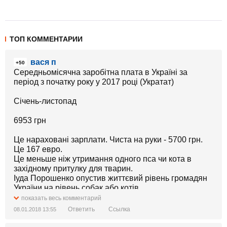
ТОП КОММЕНТАРИИ
вася п
+50
Середньомісячна заробітна плата в Україні за
період з початку року у 2017 році (Укратат)
Січень-листопад
6953 грн
Це нараховані зарплати. Чиста на руки - 5700 грн.
Це 167 евро.
Це меньше ніж утримання одного пса чи кота в
західному притулку для тварин.
Іуда Порошенко опустив життєвий рівень громадян
України на рівень собак або котів.
показать весь комментарий
Ответить
Ссылка
08.01.2018 13:55