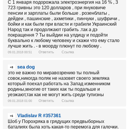
С 1 января подорожала электроэнергия на 16 % , 3
723 гривны это 120 долларов , при януковиче
пенсии и зарплаты были больше . розенблаты ,
дейдеи , пашинские , ахметики , пинчуки , шуфричи ,
бойки и как были при власти и грабили Украинский
Народ так и продолжают грабить .так а дэ
покращення ? Ты выйдии на улдицу и подойти
буквально к любому человеку и скажи что ему стало
лучше жить . - в моорду плюнут по любому .
Ответить
Ссылка
09.01.2018 00:51
sea dog
+8
это не важно по миравозрению ты полный
совок,никогда поляк не назовет своего земляка
который поехал работать на Запад изменником
родины,многие от таких как ты подальше и
уезжают,так как не могут жить среди тупизны
Ответить
Ссылка
09.01.2018 01:00
Vladislav R #357361
+6
Шоб у Порохряка в грядущих предвыборных
баталиях была хоть какая-то перемога для галочки.