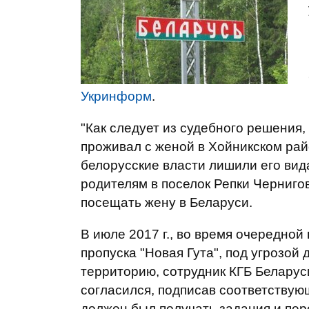
Укринформ
.
"Как следует
из судебного решения,
проживал с женой в Хойникском рай
белорусские власти лишили его вид
родителям в поселок Репки Черниго
посещать жену в Беларуси.
В июле 2017 г., во время очередной
пропуска "Новая Гута", под угрозой
территорию, сотрудник КГБ Беларус
согласился, подписав соответству
должен был получать задания и пе