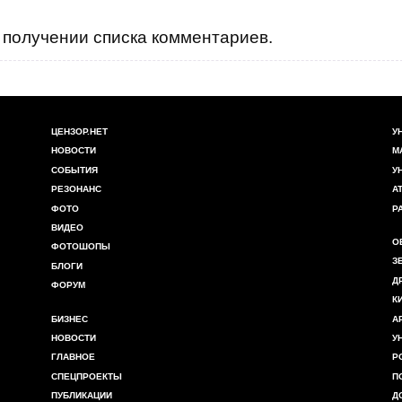
получении списка комментариев.
ЦЕНЗОР.НЕТ
У
НОВОСТИ
М
СОБЫТИЯ
У
РЕЗОНАНС
А
ФОТО
Р
ВИДЕО
О
ФОТОШОПЫ
З
БЛОГИ
Д
ФОРУМ
К
БИЗНЕС
А
НОВОСТИ
У
ГЛАВНОЕ
Р
СПЕЦПРОЕКТЫ
П
ПУБЛИКАЦИИ
Д