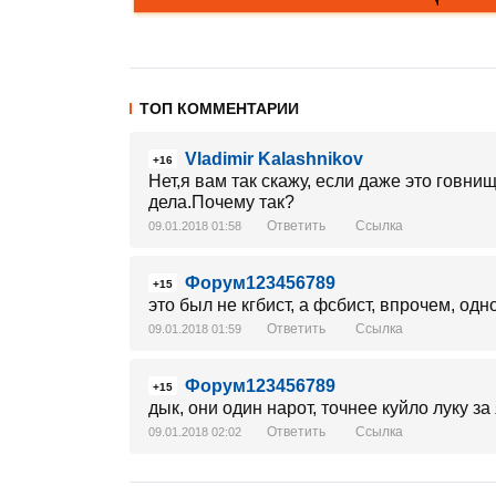
ТОП КОММЕНТАРИИ
Vladimir Kalashnikov
+16
Нет,я вам так скажу, если даже это говни
дела.Почему так?
Ответить
Ссылка
09.01.2018 01:58
Форум123456789
+15
это был не кгбист, а фсбист, впрочем, одн
Ответить
Ссылка
09.01.2018 01:59
Форум123456789
+15
дык, они один нарот, точнее куйло луку за
Ответить
Ссылка
09.01.2018 02:02