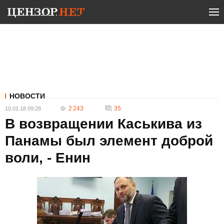
НОВОСТИ
2 243
35
10.01.18 09:28
В возвращении Каськива из
Панамы был элемент доброй
воли, - Енин