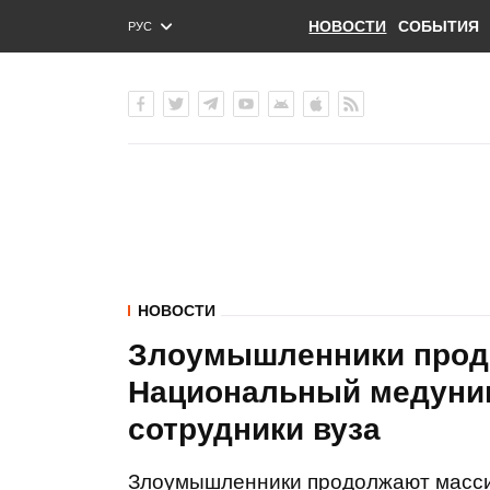
НОВОСТИ
СОБЫТИЯ
РУС
ENG
УКР
НОВОСТИ
Злоумышленники продо
Национальный медунив
сотрудники вуза
Злоумышленники продолжают массир