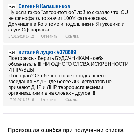
Евгений Калашников
+14
Ну если такое "авторитетное" лайно сказало что ICU
не финофато, то значит 100% сатановская,
Демчишин и Ко в теме и подельники и Януковича и
слуги Офшоренка.
Ответить
Ссылка
17.01.2018 17:12
виталий луцюк #378809
+14
Повторюсь - Верить БУДОЧНИКАМ - себя
обманывать !!! НИ ОДНОГО СЛОВА ИСКРЕННОСТИ
И ПРАВДЫ!
Я не прав? Особенно после сегодняшнего
заседания РАДЫ где более 300 депутатов не
признают ДНР и ЛНР террористическими
организациями а на словах - другое !!!
Ответить
Ссылка
17.01.2018 17:16
Произошла ошибка при получении списка