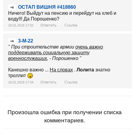
ОСТАП ВИШНЯ #418860
+6
Ничего! Выйдут на пенсию и перейдут на хлеб и
воду!!! Да Порошенко?
Ответить
Ссылка
18.01.2018 17:02
3-М-22
+6
" При строительстве армии
очень важно
поддерживать социальную защиту
военнослужащих
, - Порошенко "
Канешно важно ...
На словах
.
Лолита
знатно
троллит
Ответить
Ссылка
18.01.2018 17:04
Произошла ошибка при получении списка
комментариев.