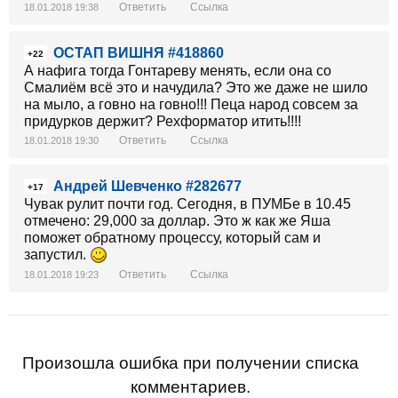
Ответить
Ссылка
18.01.2018 19:38
ОСТАП ВИШНЯ #418860
+22
А нафига тогда Гонтареву менять, если она со
Смалиём всё это и начудила? Это же даже не шило
на мыло, а говно на говно!!! Пеца народ совсем за
придурков держит? Рехформатор итить!!!!
Ответить
Ссылка
18.01.2018 19:30
Андрей Шевченко #282677
+17
Чувак рулит почти год. Сегодня, в ПУМБе в 10.45
отмечено: 29,000 за доллар. Это ж как же Яша
поможет обратному процессу, который сам и
запустил.
Ответить
Ссылка
18.01.2018 19:23
Произошла ошибка при получении списка
комментариев.