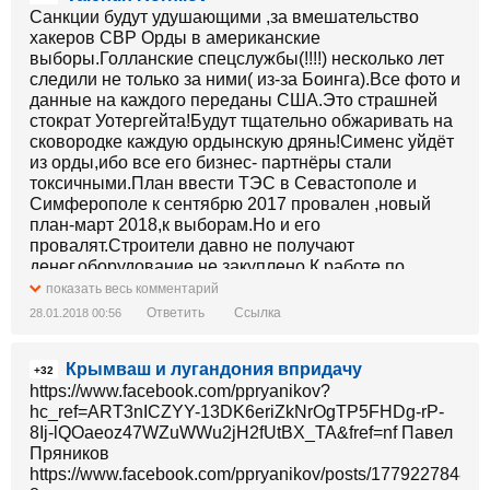
Санкции будут удушающими ,за вмешательство
хакеров СВР Орды в американские
выборы.Голланские спецслужбы(!!!!) несколько лет
следили не только за ними( из-за Боинга).Все фото и
данные на каждого переданы США.Это страшней
стократ Уотергейта!Будут тщательно обжаривать на
сковородке каждую ордынскую дрянь!Сименс уйдёт
из орды,ибо все его бизнес- партнёры стали
токсичными.План ввести ТЭС в Севастополе и
Симферополе к сентябрю 2017 провален ,новый
план-март 2018,к выборам.Но и его
провалят.Строители давно не получают
денег,оборудование не закуплено.К работе по
подстанциям и ЛЭП-330 не приступали.К
показать весь комментарий
сожалению,не слышно голоса великого друга
Ответить
Ссылка
28.01.2018 00:56
Украины-Джона Маккейна.Здоровья ему.Смерть
ворогам!
Крымваш и лугандония впридачу
+32
https://www.facebook.com/ppryanikov?
hc_ref=ART3nICZYY-13DK6eriZkNrOgTP5FHDg-rP-
8Ij-lQOaeoz47WZuWWu2jH2fUtBX_TA&fref=nf Павел
Пряников
https://www.facebook.com/ppryanikov/posts/17792278487