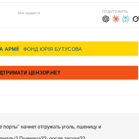
ПОДЫТОЖИТЬ:
Мне нравится
е порты" начнет отгружать уголь, пшеницу и
териалы? Пшеница??- после засухи??