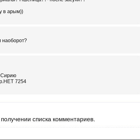
у в арым))
и наоборот?
получении списка комментариев.