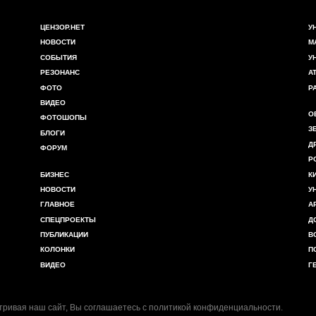
ЦЕНЗОР.НЕТ
У
НОВОСТИ
М
СОБЫТИЯ
У
РЕЗОНАНС
А
ФОТО
Р
ВИДЕО
О
ФОТОШОПЫ
З
БЛОГИ
Д
ФОРУМ
Р
БИЗНЕС
К
НОВОСТИ
У
ГЛАВНОЕ
А
СПЕЦПРОЕКТЫ
Д
ПУБЛИКАЦИИ
В
КОЛОНКИ
П
ВИДЕО
Г
ривая наш сайт, Вы соглашаетесь с
политикой конфиденциальности
.