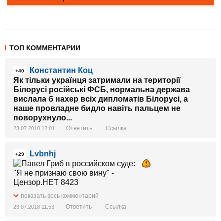
ТОП КОММЕНТАРИИ
Константин Коц
+40
Як тільки українця затримали на території
Білорусі російські ФСБ, нормальна держава
вислала б нахер всіх дипломатів Білорусі, а
наше провладне бидло навіть пальцем не
поворухнуло...
Ответить
Ссылка
23.07.2018 12:01
Lvbnhj
+29
показать весь комментарий
Ответить
Ссылка
23.07.2018 11:53