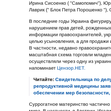
Ирина Сисоенко ( "Самопомич"), Юр
Лаврик (" Блок Петра Порошенко "),
В последние годы Украина фигуриру
нарушением прав детей, рожденных 
информации правоохранителей, укра
целью усыновления, а для продажи 
В частности, недавно правоохрани
масштабная схема торговли младен
осуществляли через одну из украин
напоминает
Цензор.НЕТ.
Читайте:
Свидетельница по делу
репродуктивной медицины заяви
обеспечении мер безопасности, 
Суррогатное материнство частично 
мира. В частности, в Австрии, Итал