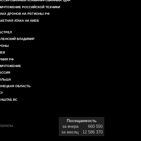
АССИРОВАННЫЙ КОМБИНИРОВАННЫЙ УДАР
НИЧТОЖЕНИЕ РОССИЙСКОЙ ТЕХНИКИ
ТАКА ДРОНОВ НА РЕГИОНЫ РФ
АКЕТНАЯ АТАКА НА КИЕВ
БСТРЕЛ
ЕЛЕНСКИЙ ВЛАДИМИР
РОНЫ
ИЕВ
РМИЯ РФ
НИЧТОЖЕНИЕ
ОССИЯ
ОЛЬША
ОНЕЦКАЯ ОБЛАСТЬ
СУ
ЕНШТАБ ВС
Посещаемость
териалы
за вчера
660 550
за месяц
12 586 370