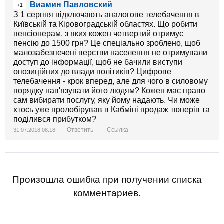
Виамин Павловский
+1
З 1 серпня відключають аналогове телебачення в
Київській та Кіровоградській областях. Що робити
пенсіонерам, з яких кожен четвертий отримує
пенсію до 1500 грн? Це спеціально зроблено, щоб
малозабезпечені верстви населення не отримували
доступ до інформації, щоб не бачили виступи
опозиційних до влади політиків? Цифрове
телебачення - крок вперед, але для чого в силовому
порядку нав'язувати його людям? Кожен має право
сам вибирати послугу, яку йому надають. Чи може
хтось уже пролобірував в Кабміні продаж тюнерів та
поділився прибутком?
Ответить
Ссылка
31.07.2018 08:18
Произошла ошибка при получении списка
комментариев.