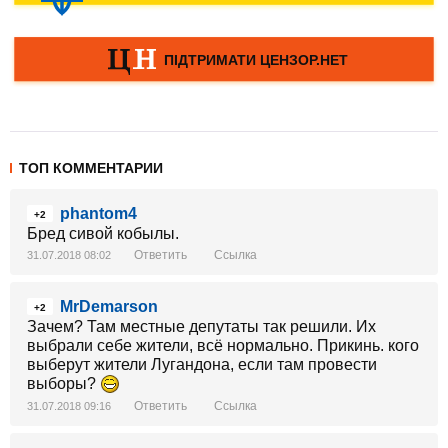
ТОП КОММЕНТАРИИ
phantom4
+2
Бред сивой кобылы.
Ответить
Ссылка
31.07.2018 08:02
MrDemarson
+2
Зачем? Там местные депутаты так решили. Их
выбрали себе жители, всё нормально. Прикинь. кого
выберут жители Лугандона, если там провести
выборы?
Ответить
Ссылка
31.07.2018 09:16