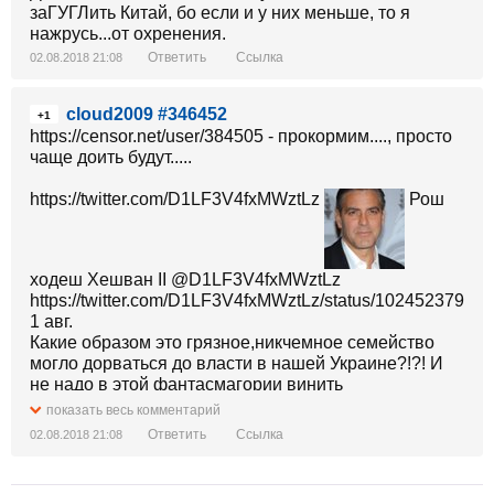
заГУГЛить Китай, бо если и у них меньше, то я
нажрусь...от охренения.
Ответить
Ссылка
02.08.2018 21:08
cloud2009 #346452
+1
https://censor.net/user/384505 - прокормим...., просто
чаще доить будут.....
https://twitter.com/D1LF3V4fxMWztLz
Рош
ходеш Хешван II‏ @D1LF3V4fxMWztLz
https://twitter.com/D1LF3V4fxMWztLz/status/1024523794
1 авг.
Какие образом это грязное,никчемное семейство
могло дорваться до власти в нашей Украине?!?! И
не надо в этой фантасмагории винить
*****,Медведчука или Ахметова. Это мы их
показать весь комментарий
выбрали.Вернее допустили,что-бы регион
Ответить
Ссылка
02.08.2018 21:08
ненужных шахт и пришлых
кацапов,т.н.'шахтеров'нам их навязал