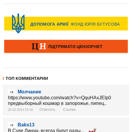
ТОП КОММЕНТАРИИ
Молчание
+1
https://www.youtube.com/watch?v=QquHAxJElp0
предвыборный кошмар в запорожье, пипец..
Ответить
Ссылка
24.10.2014 23:19
Baks13
+1
В Суде Линча- всегда будут рады...