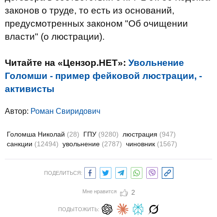
законов о труде, то есть из оснований,
предусмотренных законом "Об очищении
власти" (о люстрации).
Читайте на «Цензор.НЕТ»:
Увольнение
Голомши - пример фейковой люстрации, -
активисты
Автор:
Роман Свиридович
Голомша Николай
(28)
ГПУ
(9280)
люстрация
(947)
санкции
(12494)
увольнение
(2787)
чиновник
(1567)
ПОДЕЛИТЬСЯ:
Мне нравится
2
ПОДЫТОЖИТЬ: