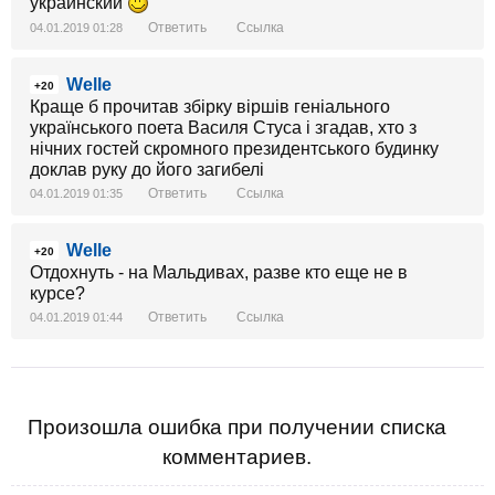
украинский
Ответить
Ссылка
04.01.2019 01:28
Welle
+20
Краще б прочитав збірку віршів геніального
українського поета Василя Стуса і згадав, хто з
нічних гостей скромного президентського будинку
доклав руку до його загибелі
Ответить
Ссылка
04.01.2019 01:35
Welle
+20
Отдохнуть - на Мальдивах, разве кто еще не в
курсе?
Ответить
Ссылка
04.01.2019 01:44
Произошла ошибка при получении списка
комментариев.