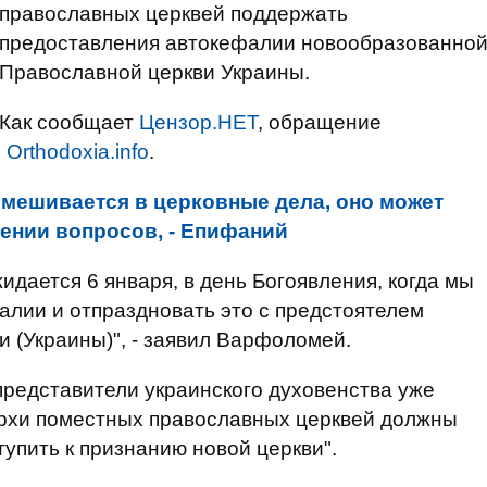
православных церквей поддержать
предоставления автокефалии новообразованно
Православной церкви Украины.
Как сообщает
Цензор.НЕТ
, обращение
е
Оrthodoxia.info
.
вмешивается в церковные дела, оно может
ении вопросов, - Епифаний
идается 6 января, в день Богоявления, когда мы
лии и отпраздновать это с предстоятелем
 (Украины)", - заявил Варфоломей.
представители украинского духовенства уже
архи поместных православных церквей должны
тупить к признанию новой церкви".