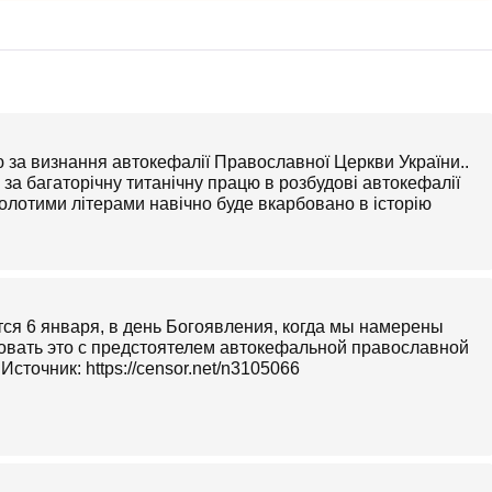
 за визнання автокефалії Православної Церкви України..
за багаторічну титанічну працю в розбудові автокефалії
золотими літерами навічно буде вкарбовано в історію
тся 6 января, в день Богоявления, когда мы намерены
овать это с предстоятелем автокефальной православной
сточник: https://censor.net/n3105066