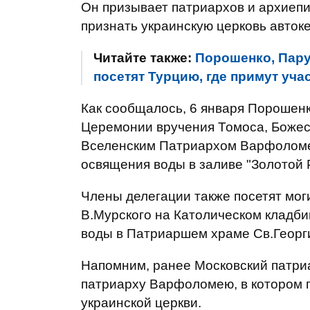
Он призывает патриархов и архиеп
признать украинскую церковь авток
Читайте также:
Порошенко, Пару
посетят Турцию, где примут уч
Как сообщалось, 6 января Порошенк
Церемонии вручения Томоса, Божес
Вселенским Патриархом Варфоломе
освящения воды в заливе "Золотой Р
Члены делегации также посетят мог
В.Мурского на Католическом кладб
воды в Патриаршем храме Св.Георг
Напомним, ранее Московский патри
патриарху Варфоломею, в котором 
украинской церкви.