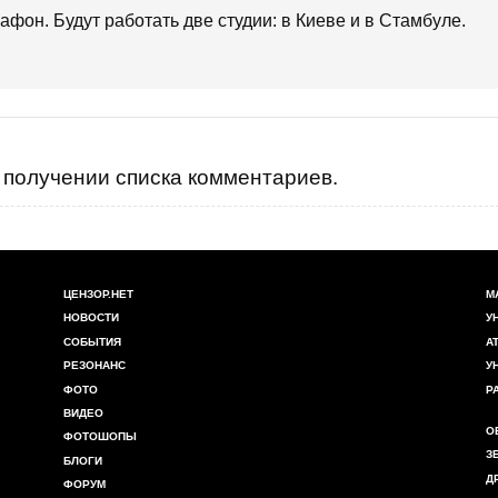
фон. Будут работать две студии: в Киеве и в Стамбуле.
получении списка комментариев.
ЦЕНЗОР.НЕТ
М
НОВОСТИ
У
СОБЫТИЯ
А
РЕЗОНАНС
У
ФОТО
Р
ВИДЕО
О
ФОТОШОПЫ
З
БЛОГИ
Д
ФОРУМ