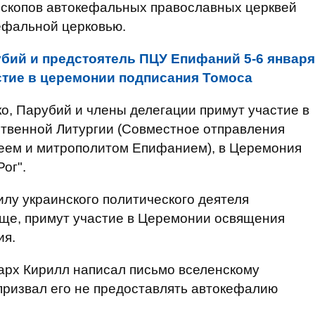
ископов автокефальных православных церквей
ефальной церковью.
бий и предстоятель ПЦУ Епифаний 5-6 января
астие в церемонии подписания Томоса
о, Парубий и члены делегации примут участие в
твенной Литургии (Совместное отправления
ем и митрополитом Епифанием), в Церемония
ог".
илу украинского политического деятеля
ище, примут участие в Церемонии освящения
ия.
арх Кирилл написал письмо вселенскому
призвал его не предоставлять автокефалию