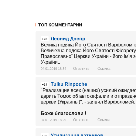
ТОП КОММЕНТАРИИ
Леонид Днепр
+28
Велика подяка Його Святості Варфоломію
Величезна подяка Його Святості Філарету 
Православної Церкви України - його ім'я 
України..
Ответить
Ссылка
04.01.2019 18:34
Tulku Rinpoche
+24
"Реализация всех (наших) усилий ожидае
дарить Томос об автокефалии и отпраздн
церкви (Украины)", - заявил Варфоломей. И
Боже благослови !
Ответить
Ссылка
04.01.2019 18:29
Утилизация ватников
+20