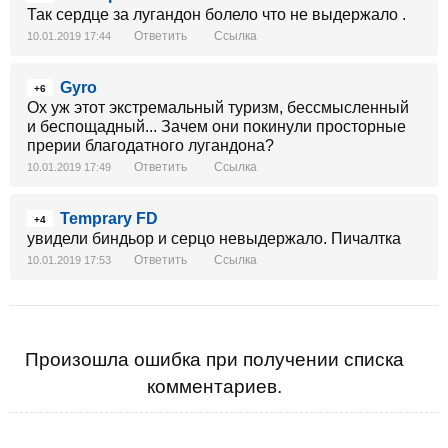
Так сердце за лугандон болело что не выдержало .
Ответить
Ссылка
10.01.2019 17:44
Gyro
+6
Ох уж этот экстремальный туризм, бессмысленный
и беспощадный... Зачем они покинули просторные
прерии благодатного лугандона?
Ответить
Ссылка
10.01.2019 17:49
Temprary FD
+4
увидели биндьор и серцо невыдержало. Пичалтка
Ответить
Ссылка
10.01.2019 17:53
Произошла ошибка при получении списка
комментариев.