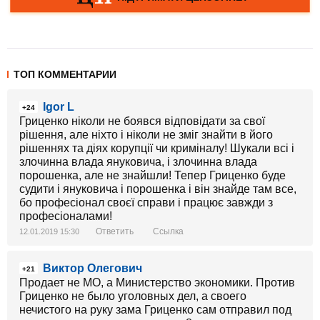
ТОП КОММЕНТАРИИ
Igor L
+24
Гриценко ніколи не боявся відповідати за свої
рішення, але ніхто і ніколи не зміг знайти в його
рішеннях та діях корупції чи криміналу! Шукали всі і
злочинна влада януковича, і злочинна влада
порошенка, але не знайшли! Тепер Гриценко буде
судити і януковича і порошенка і він знайде там все,
бо професіонал своєї справи і працює завжди з
професіоналами!
Ответить
Ссылка
12.01.2019 15:30
Виктор Олегович
+21
Продает не МО, а Министерство экономики. Против
Гриценко не было уголовных дел, а своего
нечистого на руку зама Гриценко сам отправил под