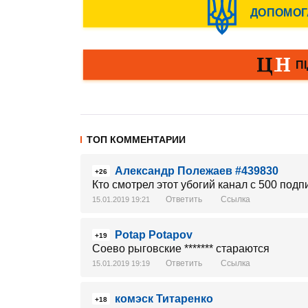
ТОП КОММЕНТАРИИ
Александр Полежаев #439830
+26
Кто смотрел этот убогий канал с 500 под
Ответить
Ссылка
15.01.2019 19:21
Potap Potapov
+19
Соево рыговские ******* стараются
Ответить
Ссылка
15.01.2019 19:19
комэск Титаренко
+18