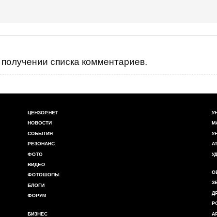
получении списка комментариев.
ЦЕНЗОР.НЕТ
У
НОВОСТИ
М
СОБЫТИЯ
У
РЕЗОНАНС
А
ФОТО
У
ВИДЕО
О
ФОТОШОПЫ
З
БЛОГИ
Д
ФОРУМ
Р
БИЗНЕС
А