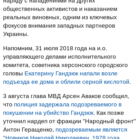
наряду с нападениями на других
общественных активистов и наказанием
реальных виновных, одним из ключевых
фокусов внимания западных партнеров
Украины.
Напомним, 31 июля 2018 года на и.о.
управляющего делами исполнительного
комитета, советника херсонского городского
головы
Екатерину Гандзюк напали возле
подъезда ее дома и облили серной кислотой
.
3 августа глава МВД Арсен Аваков сообщил,
что
полиция задержала подозреваемого в
покушении на убийство Гандзюк
. Как позже
уточнил нардеп от фракции "Народный фронт"
Антон Геращенко,
подозреваемым является
"Новиков Николай Николаевич, 1978 года