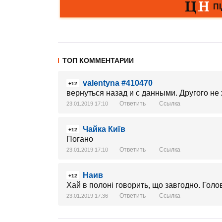
ТОП КОММЕНТАРИИ
valentyna #410470
+12
вернуться назад и с данными. Другого не
Ответить
Ссылка
23.01.2019 17:10
Чайка Київ
+12
Погано
Ответить
Ссылка
23.01.2019 17:10
Наив
+12
Хай в полоні говорить, що завгодно. Голо
Ответить
Ссылка
23.01.2019 17:36