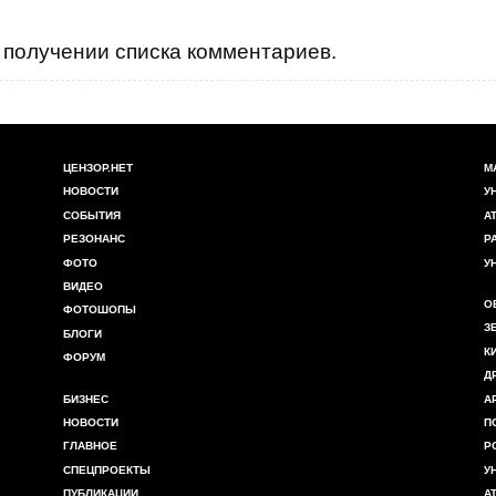
получении списка комментариев.
ЦЕНЗОР.НЕТ
М
НОВОСТИ
У
СОБЫТИЯ
А
РЕЗОНАНС
Р
ФОТО
У
ВИДЕО
О
ФОТОШОПЫ
З
БЛОГИ
К
ФОРУМ
Д
БИЗНЕС
А
НОВОСТИ
П
ГЛАВНОЕ
Р
СПЕЦПРОЕКТЫ
У
ПУБЛИКАЦИИ
А