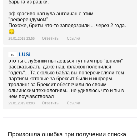
барыга из рашки.
рф красиво нагнула англичан с этим
"референдумом"
Похоже, бриты что-то заподозрили ... через 2 года.
Ответить
Ссылка
28.01.2019 23:55
LUSi
+6
это ты с лубянки пытаешься тут нам про "шпили"
рассказывать, даже наш флажок поленился
"одеть"... Та сколько бабла вы поперечисляли тем
партиям которые за брексит были и информ-
троллинг за Брексит обеспечили по своим
ольгинским технологиям... не удивлюсь что и ты в
нем поучавствовал
Ответить
Ссылка
29.01.2019 03:03
Произошла ошибка при получении списка