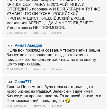
КРИВОНОСУ НАБРАТЬ 20% РЕЙТИНГА И
ОПЕРЕДИТЬ порошенку И ВСЯ УКРАИНА ТУТ ЖЕ
УЗНАНТ ЧТО ОН ТОЖЕ ,,РОСИЙСКИЙ
ПРОПАГАНДИСТ, КРЕМЛЁВСКИЙ ДРОЗД,
московский АГЕНТ...,". ДА И МНОГО ЕЩЁ ЧЕГО.
У порохнявых НЕТ ТОРМОЗОВ.
Ответить
Ссылка
01.02.2019 01:57
Ринат Амедов
+73
Пшла вон прокладка соевая, у твоего Пети в рашке
бизнес во всю процветает, везде в магазинах
прилавки его конфетами забиты, а ты мне еще тут
шо то варнякаешь.
Ответить
Ссылка
01.02.2019 02:12
Саша777
+68
Типо за Петю можно було голосовать,зная,що в
нього бизнес на Рашке.А Зеленский вдруг имея
бизнес,стал пропагандистом.То по такой логике,то и
Петя мокшанский пропагандист
Ответить
Ссылка
01.02.2019 02:06