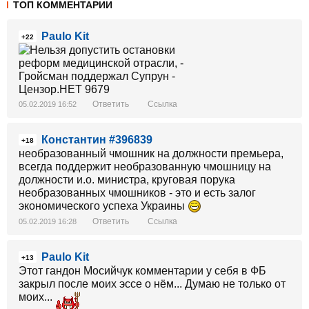
ТОП КОММЕНТАРИИ
Paulo Kit
+22
Ответить
Ссылка
05.02.2019 16:52
Константин #396839
+18
необразованный чмошник на должности премьера,
всегда поддержит необразованную чмошницу на
должности и.о. министра, круговая порука
необразованных чмошников - это и есть залог
экономического успеха Украины
Ответить
Ссылка
05.02.2019 16:28
Paulo Kit
+13
Этот гандон Мосийчук комментарии у себя в ФБ
закрыл после моих эссе о нём... Думаю не только от
моих...