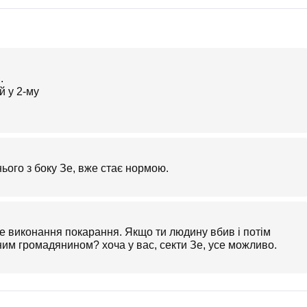
.
ього з боку Зе, вже стає нормою.
е виконання покарання. Якщо ти людину вбив і потім
яним громадянином? хоча у вас, секти Зе, усе можливо.