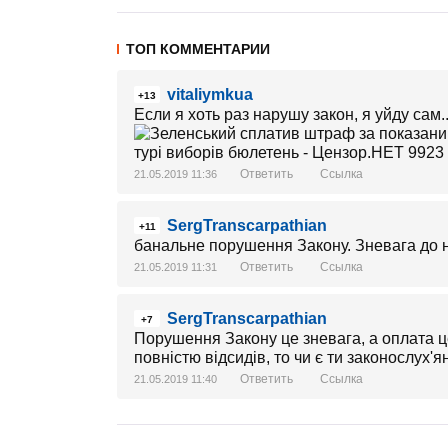
ТОП КОММЕНТАРИИ
vitaliymkua
+13
Если я хоть раз нарушу закон, я уйду сам..
Ответить
Ссылка
21.05.2019 11:36
SergTranscarpathian
+11
банальне порушення Закону. Зневага до н
Ответить
Ссылка
21.05.2019 11:31
SergTranscarpathian
+7
Порушення Закону це зневага, а оплата ц
повністю відсидів, то чи є ти законослух'
Ответить
Ссылка
21.05.2019 11:40