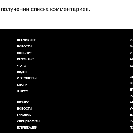
получении списка комментариев.
ЦЕНЗОР.НЕТ
У
НОВОСТИ
М
СОБЫТИЯ
У
РЕЗОНАНС
А
ФОТО
У
ВИДЕО
О
ФОТОШОПЫ
З
БЛОГИ
Д
ФОРУМ
Р
БИЗНЕС
А
НОВОСТИ
У
ГЛАВНОЕ
Д
СПЕЦПРОЕКТЫ
К
ПУБЛИКАЦИИ
П