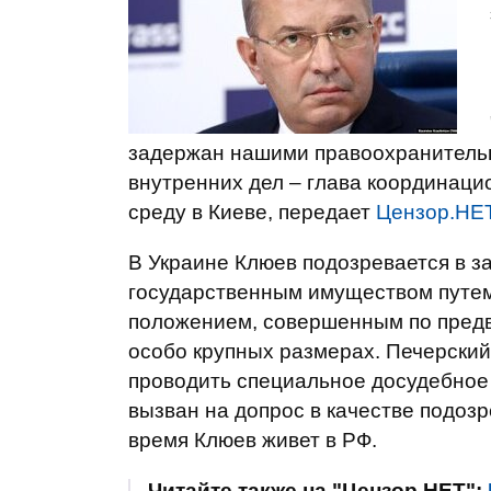
задержан нашими правоохранительн
внутренних дел – глава координац
среду в Киеве, передает
Цензор.НЕ
В Украине Клюев подозревается в за
государственным имуществом путе
положением, совершенным по предва
особо крупных размерах. Печерский
проводить специальное досудебное 
вызван на допрос в качестве подоз
время Клюев живет в РФ.
Читайте также на "Цензор.НЕТ":