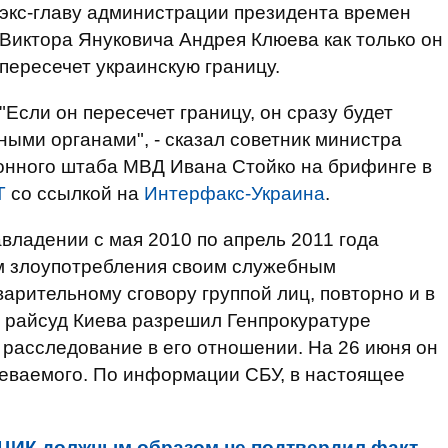
экс-главу администрации президента времен
Виктора Януковича Андрея Клюева как только он
пересечет украинскую границу.
"Если он пересечет границу, он сразу будет
ыми органами", - сказал советник министра
ионного штаба МВД Ивана Стойко на брифинге в
Т
со ссылкой на
Интерфакс-Украина
.
владении с мая 2010 по апрель 2011 года
м злоупотребления своим служебным
рительному сговору группой лиц, повторно и в
 райсуд Киева разрешил Генпрокуратуре
расследование в его отношении. На 26 июня он
реваемого. По информации СБУ, в настоящее
ЦИК должным образом не подтвердил факт