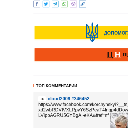
ТОП КОММЕНТАРИИ
cloud2009 #346452
+6
https://www.facebook.com/korchynskyi?_
xd2wbRDVIVXLRpyY6SzPeaT4Inqp4dDo
LVipbAGRU5GYBgAl-eKA&fref=nf