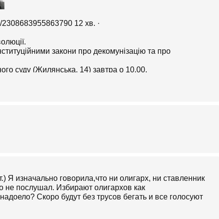
s/2308683955863790 12 хв. ·
олюції.
нституційними закони про декомунізацію та про
ого суду (Жилянська, 14) завтра о 10.00.
воїх сторінках у соцмережах
т.) Я изначально говорила,что ни олигарх, ни ставленник
то не послушал. Избирают олигархов как
доело? Скоро будут без трусов бегать и все голосуют