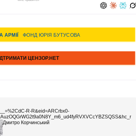
_tn__=%2CdC-R-R&eid=ARCrbx0-
wAuzOQGrWG2t9a0N8Y_m6_ud4fyRVXVCcYBZSQSS&hc_ref
Дмитро Корчинський