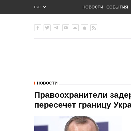
НОВОСТИ
СОБЫТИЯ
РУС
ENG
УКР
НОВОСТИ
Правоохранители задер
пересечет границу Укр