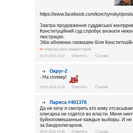
https://www.facebook.com/korchynskyi/post
Завтра продовження суддівської контррев
Конституційний суд спробує визнати неко
люстрацію.
Збір обурених громадян біля Конституційн
показать весь комментарий
--
Ответить
Ссылка
03.07.2019 14:22
будьласка, розмістіть цю інформацію на с
Округ-2
+3
- На гілляку!
Ответить
Ссылка
03.07.2019 14:20
Лариса #401376
+3
Да не хочу я смотреть кто кому отсасывае
олигарха не годятся во власти. Меня ник
буйнопомешанные каждые выборы. И не на
за бандоолигархов.
Ответить
Ссылка
03.07.2019 14:35