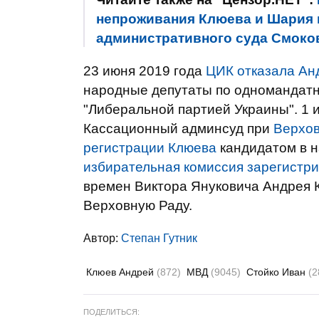
непроживания Клюева и Шария в
административного суда Смоко
23 июня 2019 года
ЦИК отказала Ан
народные депутаты по одномандатн
"Либеральной партией Украины". 1 
Кассационный админсуд при
Верхов
регистрации Клюева
кандидатом в н
избирательная комиссия зарегистр
времен Виктора Януковича Андрея 
Верховную Раду.
Автор:
Степан Гутник
Клюев Андрей
(872)
МВД
(9045)
Стойко Иван
(2
ПОДЕЛИТЬСЯ: