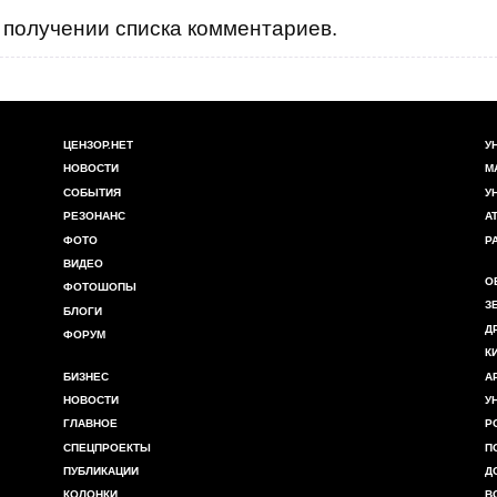
получении списка комментариев.
ЦЕНЗОР.НЕТ
У
НОВОСТИ
М
СОБЫТИЯ
У
РЕЗОНАНС
А
ФОТО
Р
ВИДЕО
О
ФОТОШОПЫ
З
БЛОГИ
Д
ФОРУМ
К
БИЗНЕС
А
НОВОСТИ
У
ГЛАВНОЕ
Р
СПЕЦПРОЕКТЫ
П
ПУБЛИКАЦИИ
Д
КОЛОНКИ
В