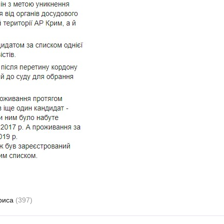
риса
(397)