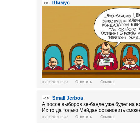
Шимус
+11
Ответить
Ссылка
03.07.2019 16:53
Small Jerboa
+10
А после выборов зе-банде уже будет на в
Их тогда только Майдан остановить сможет.
Ответить
Ссылка
03.07.2019 16:42