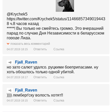
@Krychek5
https://twitter.com/Krychek5/status/1146685734901944320
8 ч.8 часов назад
*****! Вы только не смейтесь громко. Это вчерашний
парад по случаю Дня Независимости в беларусском
городе Лида.
Это уже какая-то шизофрения.
показать весь комментарий
Ответить
Ссылка
04.07.2019 18:15
Fjall_Raven
+2
но зато салют удалсо. руцкими боеприпасами. ну
хоть обошлось только одной убитой.
Ответить
Ссылка
04.07.2019 18:17
Fjall_Raven
+1
)))) лемберґску волость хотят!!
Ответить
Ссылка
04.07.2019 18:15