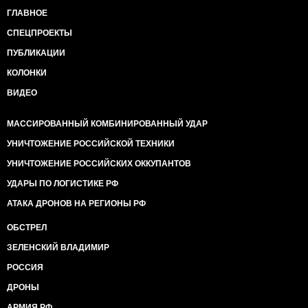
штрафных баллов на её права. Он пожелал ей
ГЛАВНОЕ
хорошего дня, и оба поехали своей дорогой. Если
офицер и понял, что только что оштрафовал свою
СПЕЦПРОЕКТЫ
начальницу, то виду он не подал, а Милгрэм не
ПУБЛИКАЦИИ
стала ему об этом говорить.
КОЛОНКИ
Добравшись (уже не превышая скорости) до своего
офиса, она тут же поручила своим подчинённым
ВИДЕО
сообщить об этом инциденте в СМИ. Это был её
первый штраф.
МАССИРОВАННЫЙ КОМБИНИРОВАННЫЙ УДАР
УНИЧТОЖЕНИЕ РОССИЙСКОЙ ТЕХНИКИ
В интервью журналистам Милгрэм извинилась:
Я
совершила ошибку, и понимаю, что поступила
УНИЧТОЖЕНИЕ РОССИЙСКИХ ОККУПАНТОВ
неправильно. Я беру на себя
УДАРЫ ПО ЛОГИСТИКЕ РФ
ответственность за превышение скорости.
Вот как бывает...
АТАКА ДРОНОВ НА РЕГИОНЫ РФ
ОБСТРЕЛ
ЗЕЛЕНСКИЙ ВЛАДИМИР
РОССИЯ
ДРОНЫ
АРМИЯ РФ