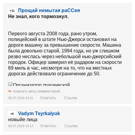
Прощай немытая раССея
+11
Не знал, кого тормознул.
Первого августа 2008 года, рано утром,
полицейский в штате Нью-Джерси остановил на
дороге машину за превышение скорости. Машина
была довольно старой, 1994 года, но уж слишком
резво неслась через небольшой нью-джерсийский
городок. Офицер замерил её радаром на скорости
69 миль в час, несмотря на то, что на местных
дорогах действовало ограничение до 50.
показать весь комментарий
Ответить
Ссылка
05.07.2019 14:11
Vadym Tsyrkalyuk
+6
новыйе лица
Ответить
Ссылка
05.07.2019 14:17